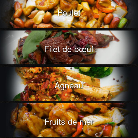
Poulet
Filet de bœuf
Agneau
Fruits de mer