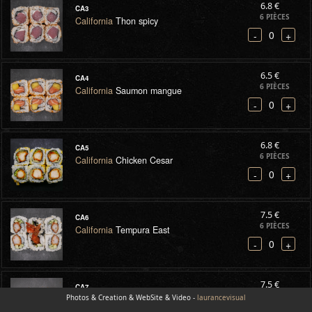
6.8 €
CA3
6 PIÈCES
California
Thon spicy
0
-
+
6.5 €
CA4
6 PIÈCES
California
Saumon mangue
0
-
+
6.8 €
CA5
6 PIÈCES
California
Chicken Cesar
0
-
+
7.5 €
CA6
6 PIÈCES
California
Tempura East
0
-
+
7.5 €
CA7
6 PIÈCES
Photos & Creation & WebSite & Video -
California
Rainbow roll
laurancevisual