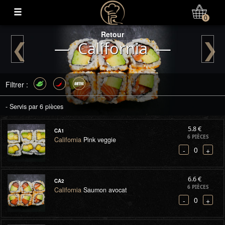
Mon Compte
0
Retour
❮
❯
— California —
Filtrer :
- Servis par 6 pièces
5.8 €
CA1
6 PIÈCES
California
Pink veggie
0
-
+
6.6 €
CA2
6 PIÈCES
California
Saumon avocat
0
-
+