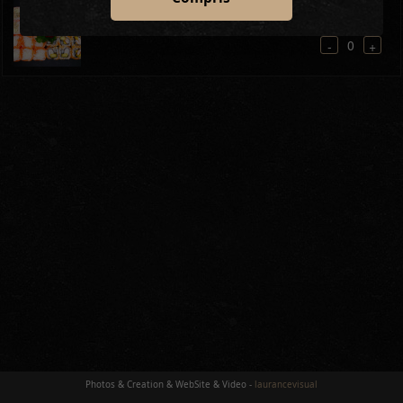
23.8 €
PLATEAU 3
24 PIÈCES
Plateau pour 1 pers
3
0
-
+
Photos & Creation & WebSite & Video -
laurancevisual