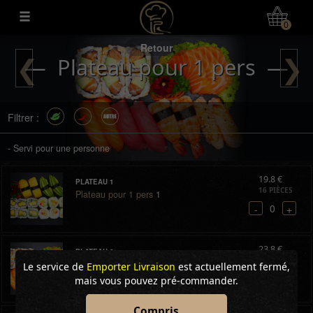
Mon Compte
0
Retour
❮
❯
— Plateau pour 1 pers —
Filtrer :
- Servi pour une personne
19.8 €
PLATEAU 1
16 PIÈCES
Plateau pour 1 pers
1
0
-
+
23.8 €
PLATEAU 2
18 PIÈCES
Plateau pour 1 pers
2
Le service de
Emporter
Livraison
est actuellement fermé,
0
-
+
mais vous pouvez pré-commander.
Compris