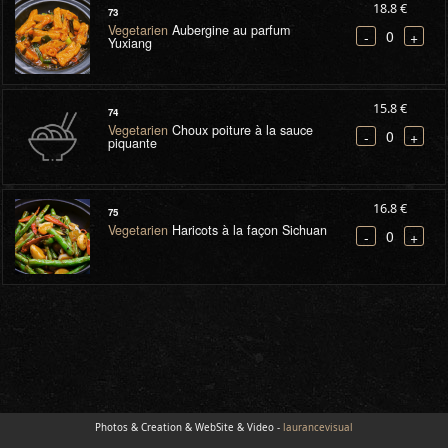
18.8 €
73
Vegetarien
Aubergine au parfum
0
-
+
Yuxiang
15.8 €
74
Vegetarien
Choux poiture à la sauce
0
-
+
piquante
16.8 €
75
Vegetarien
Haricots à la façon Sichuan
0
-
+
Photos & Creation & WebSite & Video -
laurancevisual