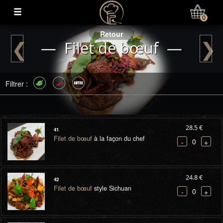
Mon Compte
0
Retour
❮
❯
— Filet de bœuf —
Filtrer :
28.5 €
41
Filet de bœuf
à la façon du chef
0
-
+
24.8 €
42
Filet de bœuf
style Sichuan
0
-
+