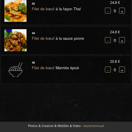
24.8 €
43
Filet de bœuf
à la façon Thaï
0
-
+
24.8 €
44
Filet de bœuf
à la sauce poivre
0
-
+
20.8 €
45
Filet de bœuf
Marmite épicé
0
-
+
Photos & Creation & WebSite & Video -
laurancevisual